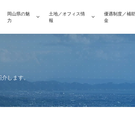
岡山県の魅
土地／オフィス情
優遇制度／補
力
報
金
紹介します。