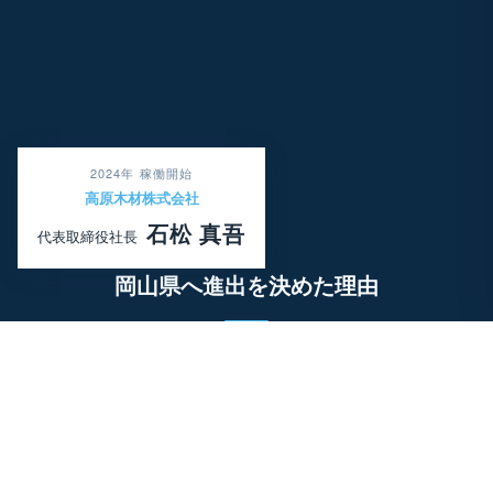
2024年 稼働開始
高原木材株式会社
石松 真吾
代表取締役社長
岡山県へ進出を決めた理由
まず、立地の良さは岡山県の強みだと思います。交通
の便が非常に良いと感じています。
関西圏という一大消費地まで近く、かつ東西南北に商
圏を拡大しやすい点はビジネスを行う上で非常に魅力