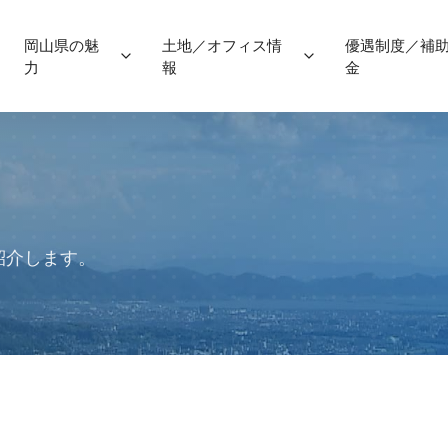
岡山県の魅
土地／オフィス情
優遇制度／補
力
報
金
紹介します。